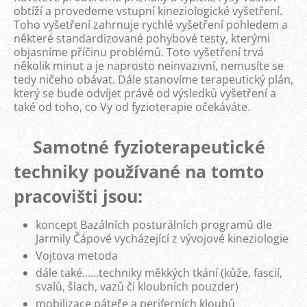
obtíží a provedeme vstupní kineziologické vyšetření.
Toho vyšetření zahrnuje rychlé vyšetření pohledem a
některé standardizované pohybové testy, kterými
objasníme příčinu problémů. Toto vyšetření trvá
několik minut a je naprosto neinvazivní, nemusíte se
tedy ničeho obávat. Dále stanovíme terapeutický plán,
který se bude odvíjet právě od výsledků vyšetření a
také od toho, co Vy od fyzioterapie očekáváte.
Samotné fyzioterapeutické
techniky používané na tomto
pracovišti jsou:
koncept
Bazálních posturálních programů dle
Jarmily Čápové vycházející z vývojové kineziologie
Vojtova metoda
dále také......techniky měkkých tkání (kůže, fascií,
svalů, šlach, vazů či kloubních pouzder)
mobilizace páteře a periferních kloubů