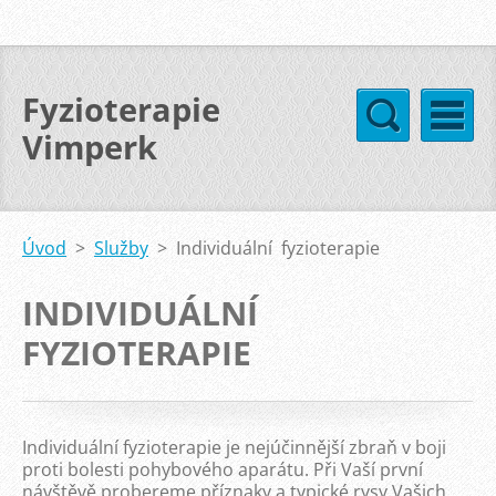
Fyzioterapie
Vimperk
Úvod
>
Služby
>
Individuální fyzioterapie
INDIVIDUÁLNÍ
FYZIOTERAPIE
Individuální fyzioterapie je nejúčinnější zbraň v boji
proti bolesti pohybového aparátu. Při Vaší první
návštěvě probereme příznaky a typické rysy Vašich