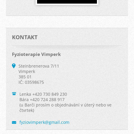
KONTAKT
Fyzioterapie Vimperk
Steinbrenerova 7/11
Vimperk
385 01
IČ: 03598675
Lenka +420 730 849 230
Bára +420 724 288 917
(u Barči prosím o objednávání v úterý nebo ve
čtvrtek)
fyziovim
perk@gma
il.com