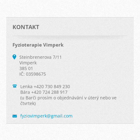
KONTAKT
Fyzioterapie Vimperk
Steinbrenerova 7/11
Vimperk
385 01
IČ: 03598675
Lenka +420 730 849 230
Bára +420 724 288 917
(u Barči prosím o objednávání v úterý nebo ve
čtvrtek)
fyziovim
perk@gma
il.com