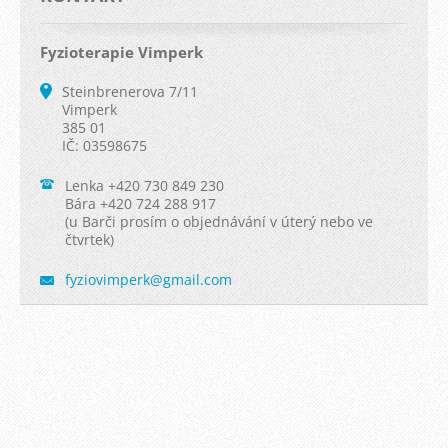
Fyzioterapie Vimperk
Steinbrenerova 7/11
Vimperk
385 01
IČ: 03598675
Lenka +420 730 849 230
Bára +420 724 288 917
(u Barči prosím o objednávání v úterý nebo ve
čtvrtek)
fyziovim
perk@gma
il.com