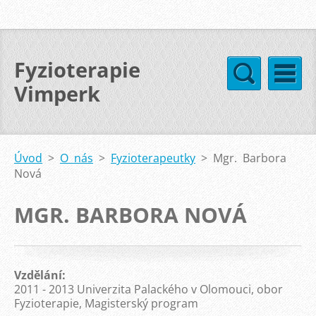
Fyzioterapie
Vimperk
Úvod
>
O nás
>
Fyzioterapeutky
>
Mgr. Barbora
Nová
MGR. BARBORA NOVÁ
Vzdělání:
2011 - 2013 Univerzita Palackého v Olomouci, obor
Fyzioterapie, Magisterský program